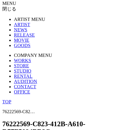
MENU
閉じる
ARTIST MENU
ARTIST
NEWS
RELEASE
MOVIE
GOODS
COMPANY MENU
WORKS
STORE
STUDIO
RENTAL
AUDITION
CONTACT
OFFICE
TOP
76222569-C82…
76222569-C823-412B-A610-