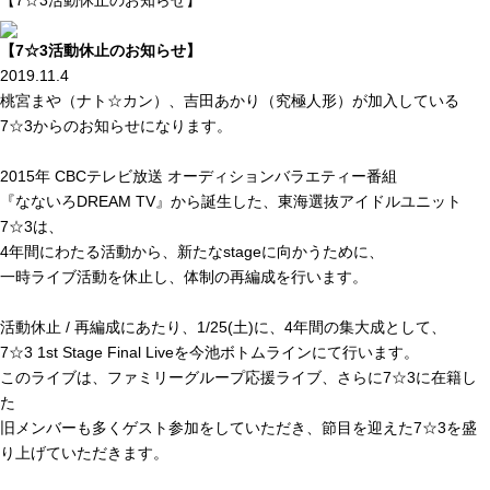
【7☆3活動休止のお知らせ】
【7☆3活動休止のお知らせ】
2019.11.4
桃宮まや（ナト☆カン）、吉田あかり（究極人形）が加入している
7☆3からのお知らせになります。
2015年 CBCテレビ放送 オーディションバラエティー番組
『なないろDREAM TV』から誕生した、東海選抜アイドルユニット
7☆3は、
4年間にわたる活動から、新たなstageに向かうために、
一時ライブ活動を休止し、体制の再編成を行います。
活動休止 / 再編成にあたり、1/25(土)に、4年間の集大成として、
7☆3 1st Stage Final Liveを今池ボトムラインにて行います。
このライブは、ファミリーグループ応援ライブ、さらに7☆3に在籍し
た
旧メンバーも多くゲスト参加をしていただき、節目を迎えた7☆3を盛
り上げていただきます。