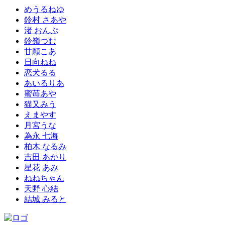
めうるねゆ
鈴村 さあや
渚 おんぷ
鈴嶺つむ
甘願こあ
日向ねね
恋犬るる
あいるりあ
蜜苺あや
猫又みう
えまやす
月宮うな
為永 七海
柏木 なるみ
吉田 あかり
星花 あみ
ねねちゃん
天野 心結
結城 みると