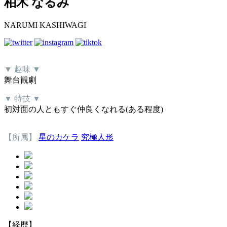
柏木 なるみ
NARUMI KASHIWAGI
▼ 趣味 ▼
舞台観劇
▼ 特技 ▼
初対面の人ともすぐ仲良くなれる(ある程度)
【所属】
星のカケラ
究極人形
【経歴】