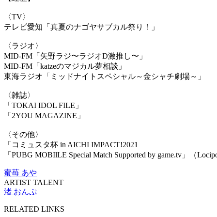
〈TV〉
テレビ愛知「真夏のナゴヤサブカル祭り！」
〈ラジオ〉
MID-FM「矢野ラジ〜ラジオD激推し〜」
MID-FM「katzeのマジカル夢相談」
東海ラジオ「ミッドナイトスペシャル～金シャチ劇場～」
〈雑誌〉
「TOKAI IDOL FILE」
「2YOU MAGAZINE」
〈その他〉
「コミュスタ杯 in AICHI IMPACT!2021
「PUBG MOBIlLE Special Match Supported by game.tv
蜜苺 あや
ARTIST TALENT
渚 おんぷ
RELATED LINKS